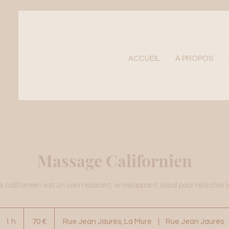
ACCUEIL
À PROPOS
Massage Californien
californien est un soin relaxant, enveloppant, idéal pour relâcher l
70
euros
1 h
1
70 €
Rue Jean Jaurès, La Mure
|
Rue Jean Jaurès