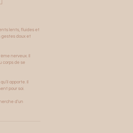
ts lents, fluides et
s gestes doux et
tème nerveux. Il
u corps de se
’il apporte. Il
ent pour soi.
cherche d’un